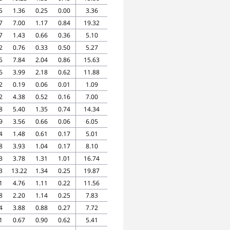
5
1.36
0.25
0.00
3.36
7
7.00
1.17
0.84
19.32
7
1.43
0.66
0.36
5.10
2
0.76
0.33
0.50
5.27
5
7.84
2.04
0.86
15.63
6
3.99
2.18
0.62
11.88
2
0.19
0.06
0.01
1.09
2
4.38
0.52
0.16
7.00
8
5.40
1.35
0.74
14.34
9
3.56
0.66
0.06
6.05
4
1.48
0.61
0.17
5.01
8
3.93
1.04
0.17
8.10
3
3.78
1.31
1.01
16.74
3
13.22
1.34
0.25
19.87
1
4.76
1.11
0.22
11.56
8
2.20
1.14
0.25
7.83
4
3.88
0.88
0.27
7.72
1
0.67
0.90
0.62
5.41