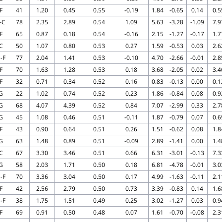
F
41
1.20
0.45
0.55
-0.19
1.84
-0.65
0.14
0.5
-C
78
2.35
2.89
0.54
1.09
5.63
-3.28
-1.09
7.9
F
65
0.87
0.18
0.54
-0.16
2.15
-1.27
-0.17
1.7
C
50
1.07
0.80
0.53
0.27
1.59
-0.53
0.03
2.6
-F
77
2.04
1.41
0.53
-0.10
4.70
-2.66
-0.01
2.8
F
70
1.63
1.28
0.53
0.18
3.68
-2.05
0.02
3.4
F
32
0.71
0.34
0.52
0.16
0.83
-0.13
0.00
0.1
G
22
1.02
0.74
0.52
0.23
1.86
-0.84
0.08
0.9
G
68
4.07
4.39
0.52
0.84
7.07
-2.99
0.33
2.7
G
45
1.08
0.46
0.51
-0.11
1.87
-0.79
0.07
0.6
F
43
0.90
0.64
0.51
0.26
1.51
-0.62
0.08
1.8
G
63
1.48
0.89
0.51
-0.09
2.89
-1.41
0.00
1.4
C
67
3.30
3.46
0.51
0.66
6.31
-3.01
-0.13
7.3
G
58
2.03
1.71
0.50
0.18
6.81
-4.78
-0.01
3.0
-F
70
3.36
3.04
0.50
0.17
4.99
-1.63
-0.11
2.1
F
42
2.56
2.79
0.50
0.73
3.39
-0.83
0.14
1.6
-F
38
1.75
1.51
0.49
0.25
3.02
-1.27
0.03
0.9
F
69
0.91
0.50
0.48
0.07
1.61
-0.70
-0.08
2.3