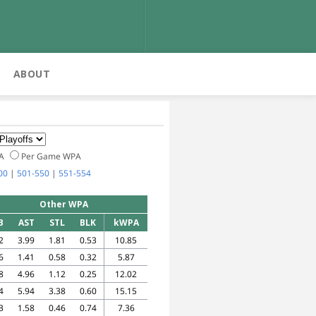
ABOUT
PA
Per Game WPA
00
|
501-550
|
551-554
Other WPA
B
AST
STL
BLK
kWPA
2
3.99
1.81
0.53
10.85
6
1.41
0.58
0.32
5.87
8
4.96
1.12
0.25
12.02
4
5.94
3.38
0.60
15.15
3
1.58
0.46
0.74
7.36