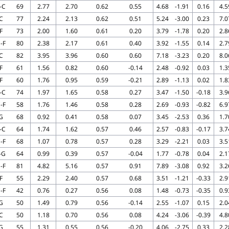
-C
69
2.77
2.70
0.62
0.55
4.68
-1.91
0.16
4.5
C
77
2.24
2.13
0.62
0.51
5.24
-3.00
0.23
7.0
F
73
2.00
1.60
0.61
0.20
3.79
-1.78
0.20
2.8
-F
80
2.38
2.17
0.61
0.40
3.92
-1.55
0.14
2.7
C
82
3.95
3.96
0.60
0.60
7.18
-3.23
0.20
8.0
F
61
1.56
0.82
0.60
-0.14
2.48
-0.92
0.03
1.3
F
60
1.76
0.95
0.59
-0.21
2.89
-1.13
0.02
1.8
-C
74
1.97
1.65
0.58
0.27
3.47
-1.50
-0.18
3.9
-F
58
1.76
1.46
0.58
0.28
2.69
-0.93
-0.82
6.9
G
68
0.92
0.41
0.58
0.07
3.45
-2.53
0.36
1.7
-C
64
1.74
1.62
0.57
0.46
2.57
-0.83
-0.17
3.7
-F
68
1.07
0.78
0.57
0.28
3.29
-2.21
0.03
3.5
-G
64
0.99
0.39
0.57
-0.04
1.77
-0.78
0.04
2.1
-F
81
4.82
5.16
0.57
0.91
7.89
-3.08
0.92
3.2
F
55
2.29
2.40
0.57
0.68
3.51
-1.21
-0.33
2.9
-F
42
0.76
0.27
0.56
0.08
1.48
-0.73
-0.35
0.9
G
50
1.49
0.79
0.56
-0.14
2.55
-1.07
0.15
2.0
C
50
1.18
0.70
0.56
0.08
4.24
-3.06
-0.39
4.8
G
55
1.31
0.55
0.56
-0.20
4.06
-2.75
0.33
2.2