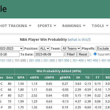
HOT TRACKING
SPORTS
RANKINGS
TOOLS
NBA Player Win Probability
(
what is this?
)
Position:
Team:
Playoffs:
To Date:
|
Total W
101-150
| 151-200 |
201-250
|
251-300
|
301-350
|
351-400
|
401-450
|
451-5
Win Probability Added (WPA)
os
Gms
WPA
eWPA
clWPA
gbWPA
SH
TO
FT
RE
-C
80
1.50
1.13
0.65
0.27
3.63
-2.13
0.15
3.0
-C
66
1.80
1.11
0.65
-0.05
2.39
-0.59
-0.10
1.7
-F
80
3.21
2.52
0.64
-0.05
5.15
-1.94
0.22
2.4
G
75
1.99
1.23
0.63
-0.13
4.37
-2.38
0.06
3.2
-F
35
1.75
1.32
0.63
0.19
2.35
-0.60
-0.10
2.8