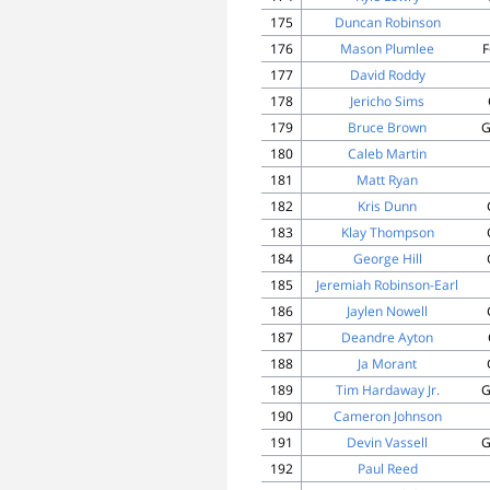
175
Duncan Robinson
176
Mason Plumlee
F
177
David Roddy
178
Jericho Sims
179
Bruce Brown
G
180
Caleb Martin
181
Matt Ryan
182
Kris Dunn
183
Klay Thompson
184
George Hill
185
Jeremiah Robinson-Earl
186
Jaylen Nowell
187
Deandre Ayton
188
Ja Morant
189
Tim Hardaway Jr.
G
190
Cameron Johnson
191
Devin Vassell
G
192
Paul Reed