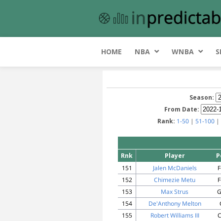
HOME
NBA
WNBA
S
Season:
From Date:
Rank:
1-50
|
51-100
|
Rnk
Player
P
151
Jalen McDaniels
F
152
Chimezie Metu
F
153
Max Strus
G
154
De'Anthony Melton
155
Robert Williams III
C