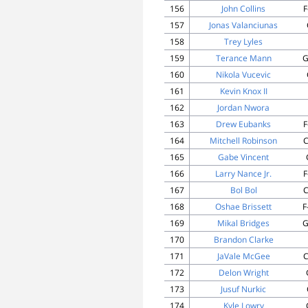
156
John Collins
F
157
Jonas Valanciunas
158
Trey Lyles
159
Terance Mann
G
160
Nikola Vucevic
161
Kevin Knox II
162
Jordan Nwora
163
Drew Eubanks
F
164
Mitchell Robinson
C
165
Gabe Vincent
166
Larry Nance Jr.
F
167
Bol Bol
C
168
Oshae Brissett
F
169
Mikal Bridges
G
170
Brandon Clarke
171
JaVale McGee
C
172
Delon Wright
173
Jusuf Nurkic
174
Kyle Lowry