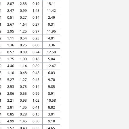
4
8.07
2.33
0.19
15.11
4
2.47
0.99
1.45
11.42
4
0.51
0.27
0.14
2.49
1
3.67
1.64
0.27
9.31
9
2.95
1.25
0.97
11.96
2
1.11
0.54
0.23
4.01
5
1.36
0.25
0.00
3.36
0
8.57
0.89
0.24
12.58
3
1.75
1.00
0.18
5.04
0
4.46
1.14
0.89
12.47
8
1.10
0.48
0.48
6.03
6
5.27
1.27
0.45
9.70
9
2.53
0.75
0.14
5.85
8
2.06
0.55
0.99
8.91
1
3.21
0.93
1.02
10.58
4
2.81
1.35
0.41
8.82
4
0.85
0.28
0.15
3.01
5
4.99
1.45
0.30
9.18
8
1.52
0.43
0.33
4.65