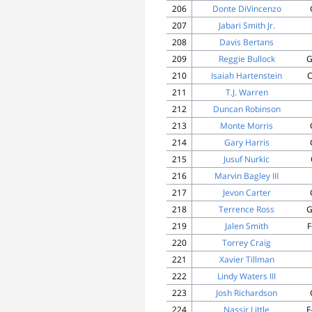
206
Donte DiVincenzo
207
Jabari Smith Jr.
208
Davis Bertans
209
Reggie Bullock
G
210
Isaiah Hartenstein
C
211
T.J. Warren
212
Duncan Robinson
213
Monte Morris
214
Gary Harris
215
Jusuf Nurkic
216
Marvin Bagley III
217
Jevon Carter
218
Terrence Ross
G
219
Jalen Smith
F
220
Torrey Craig
221
Xavier Tillman
222
Lindy Waters III
223
Josh Richardson
224
Nassir Little
F