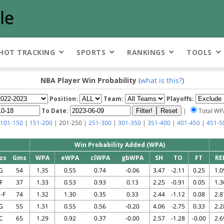
HOT TRACKING
SPORTS
RANKINGS
TOOLS
NBA Player Win Probability
(
what is this?
)
Position:
Team:
Playoffs:
To Date:
|
Total W
101-150
|
151-200
| 201-250 |
251-300
|
301-350
|
351-400
|
401-450
|
451-5
Win Probability Added (WPA)
os
Gms
WPA
eWPA
clWPA
gbWPA
SH
TO
FT
RE
G
54
1.35
0.55
0.74
-0.06
3.47
-2.11
0.25
1.0
F
37
1.33
0.53
0.93
0.13
2.25
-0.91
0.05
1.3
-F
74
1.32
1.30
0.35
0.33
2.44
-1.12
0.08
2.8
G
55
1.31
0.55
0.56
-0.20
4.06
-2.75
0.33
2.2
C
65
1.29
0.92
0.37
-0.00
2.57
-1.28
-0.00
2.6