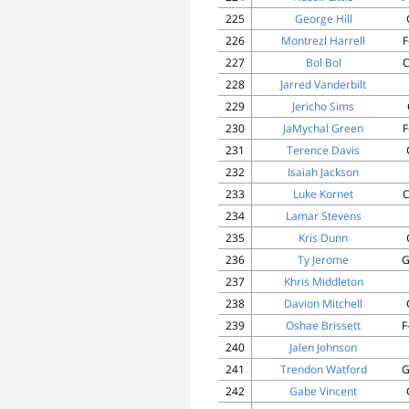
225
George Hill
226
Montrezl Harrell
F
227
Bol Bol
C
228
Jarred Vanderbilt
229
Jericho Sims
230
JaMychal Green
F
231
Terence Davis
232
Isaiah Jackson
233
Luke Kornet
C
234
Lamar Stevens
235
Kris Dunn
236
Ty Jerome
G
237
Khris Middleton
238
Davion Mitchell
239
Oshae Brissett
F
240
Jalen Johnson
241
Trendon Watford
G
242
Gabe Vincent