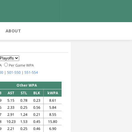
ABOUT
PA
Per Game WPA
00
|
501-550
|
551-554
Other WPA
B
AST
STL
BLK
kWPA
9
5.15
0.78
0.23
8.61
6
2.33
0.25
0.56
5.84
7
2.91
1.24
0.21
8.55
8
10.23
1.53
0.45
15.80
9
2.21
0.25
0.46
6.90