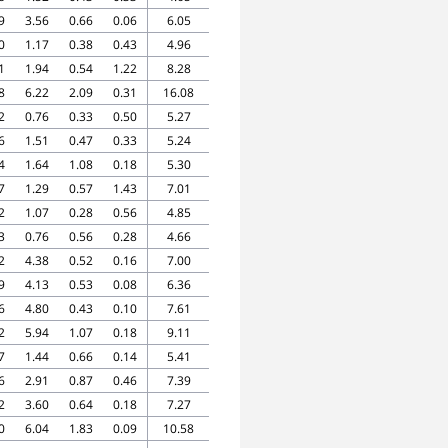
9
3.56
0.66
0.06
6.05
0
1.17
0.38
0.43
4.96
1
1.94
0.54
1.22
8.28
8
6.22
2.09
0.31
16.08
2
0.76
0.33
0.50
5.27
6
1.51
0.47
0.33
5.24
4
1.64
1.08
0.18
5.30
7
1.29
0.57
1.43
7.01
2
1.07
0.28
0.56
4.85
3
0.76
0.56
0.28
4.66
2
4.38
0.52
0.16
7.00
9
4.13
0.53
0.08
6.36
6
4.80
0.43
0.10
7.61
2
5.94
1.07
0.18
9.11
7
1.44
0.66
0.14
5.41
6
2.91
0.87
0.46
7.39
2
3.60
0.64
0.18
7.27
0
6.04
1.83
0.09
10.58