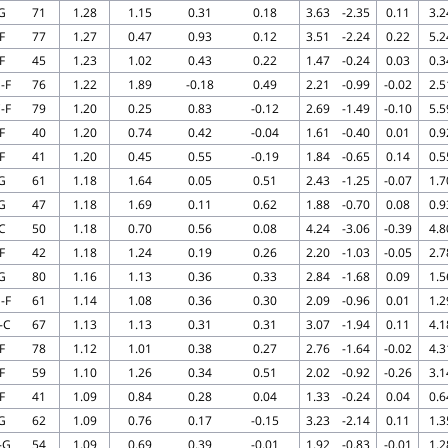
G
71
1.28
1.15
0.31
0.18
3.63
-2.35
0.11
3.2
F
77
1.27
0.47
0.93
0.12
3.51
-2.24
0.22
5.2
F
45
1.23
1.02
0.43
0.22
1.47
-0.24
0.03
0.3
-F
76
1.22
1.89
-0.18
0.49
2.21
-0.99
-0.02
2.5
-F
79
1.20
0.25
0.83
-0.12
2.69
-1.49
-0.10
5.5
F
40
1.20
0.74
0.42
-0.04
1.61
-0.40
0.01
0.9
F
41
1.20
0.45
0.55
-0.19
1.84
-0.65
0.14
0.5
G
61
1.18
1.64
0.05
0.51
2.43
-1.25
-0.07
1.7
G
47
1.18
1.69
0.11
0.62
1.88
-0.70
0.08
0.9
C
50
1.18
0.70
0.56
0.08
4.24
-3.06
-0.39
4.8
F
42
1.18
1.24
0.19
0.26
2.20
-1.03
-0.05
2.7
G
80
1.16
1.13
0.36
0.33
2.84
-1.68
0.09
1.5
-F
61
1.14
1.08
0.36
0.30
2.09
-0.96
0.01
1.2
-C
67
1.13
1.13
0.31
0.31
3.07
-1.94
0.11
4.1
F
78
1.12
1.01
0.38
0.27
2.76
-1.64
-0.02
4.3
F
59
1.10
1.26
0.34
0.51
2.02
-0.92
-0.26
3.1
F
41
1.09
0.84
0.28
0.04
1.33
-0.24
0.04
0.6
G
62
1.09
0.76
0.17
-0.15
3.23
-2.14
0.11
1.3
-G
54
1.09
0.69
0.39
-0.01
1.92
-0.83
-0.01
1.2