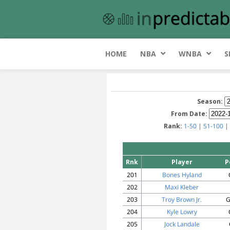
HOME
NBA
WNBA
S
Season:
From Date:
Rank:
1-50
|
51-100
|
Rnk
Player
P
201
Bones Hyland
202
Maxi Kleber
203
Troy Brown Jr.
G
204
Kyle Lowry
205
Jock Landale