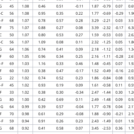
G
45
1.08
0.46
0.51
-0.11
1.87
-0.79
0.07
0.6
-C
56
1.08
0.95
0.35
0.22
1.77
-0.69
-0.29
1.9
-F
68
1.07
0.78
0.57
0.28
3.29
-2.21
0.03
3.5
F
75
1.07
0.88
0.27
0.08
3.39
-2.32
-0.17
6.3
C
50
1.07
0.80
0.53
0.27
1.59
-0.53
0.03
2.6
-C
56
1.07
1.09
0.08
0.11
2.32
-1.25
0.05
1.8
G
64
1.06
0.74
0.41
0.09
2.18
-1.12
0.05
1.3
F
60
1.05
0.96
0.34
0.25
2.16
-1.11
-0.28
2.6
-F
69
1.03
1.16
0.33
0.46
1.48
-0.45
0.07
1.9
F
60
1.03
0.38
0.47
-0.17
1.52
-0.49
-0.16
2.0
G
22
1.02
0.74
0.52
0.23
1.86
-0.84
0.08
0.9
-F
45
1.02
0.93
0.19
0.09
1.61
-0.58
0.11
0.5
F
33
1.02
0.38
0.30
-0.34
2.47
-1.44
0.30
1.2
G
80
1.00
0.42
0.69
0.11
2.49
-1.48
0.09
0.9
-G
64
0.99
0.39
0.57
-0.04
1.77
-0.78
0.04
2.1
F
70
0.98
0.61
0.29
-0.08
1.88
-0.90
-0.21
2.1
-F
59
0.94
0.91
0.26
0.23
2.43
-1.49
0.01
1.9
G
68
0.92
0.41
0.58
0.07
3.45
-2.53
0.36
1.7