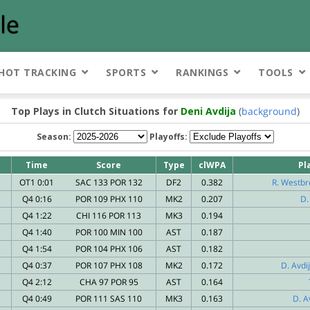
HOT TRACKING
SPORTS
RANKINGS
TOOLS
Top Plays in Clutch Situations for
Deni Avdija
(
background
)
Season:
Playoffs:
Time
Score
Type
clWPA
Pl
OT1 0:01
SAC 133 POR 132
DF2
0.382
R. Westbr
Q4 0:16
POR 109 PHX 110
MK2
0.207
D.
Q4 1:22
CHI 116 POR 113
MK3
0.194
Q4 1:40
POR 100 MIN 100
AST
0.187
Q4 1:54
POR 104 PHX 106
AST
0.182
Q4 0:37
POR 107 PHX 108
MK2
0.172
D. Avdij
Q4 2:12
CHA 97 POR 95
AST
0.164
Q4 0:49
POR 111 SAS 110
MK3
0.163
D. A