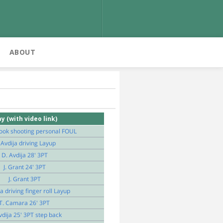
ABOUT
ay (with video link)
ook shooting personal FOUL
 Avdija driving Layup
D. Avdija 28' 3PT
J. Grant 24' 3PT
J. Grant 3PT
a driving finger roll Layup
T. Camara 26' 3PT
vdija 25' 3PT step back