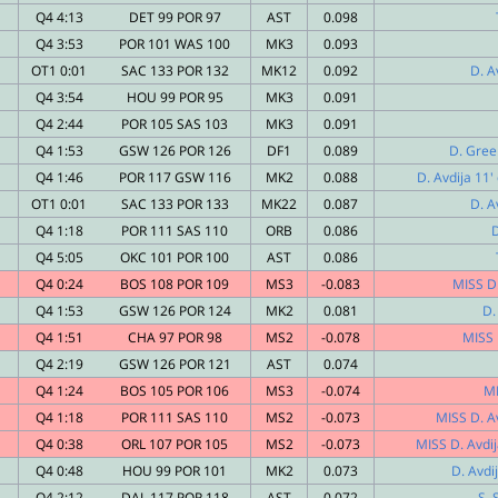
Q4 4:13
DET 99 POR 97
AST
0.098
Q4 3:53
POR 101 WAS 100
MK3
0.093
OT1 0:01
SAC 133 POR 132
MK12
0.092
D. A
Q4 3:54
HOU 99 POR 95
MK3
0.091
Q4 2:44
POR 105 SAS 103
MK3
0.091
Q4 1:53
GSW 126 POR 126
DF1
0.089
D. Gree
Q4 1:46
POR 117 GSW 116
MK2
0.088
D. Avdija 11'
OT1 0:01
SAC 133 POR 133
MK22
0.087
D. A
Q4 1:18
POR 111 SAS 110
ORB
0.086
Q4 5:05
OKC 101 POR 100
AST
0.086
Q4 0:24
BOS 108 POR 109
MS3
-0.083
MISS D.
Q4 1:53
GSW 126 POR 124
MK2
0.081
D.
Q4 1:51
CHA 97 POR 98
MS2
-0.078
MISS 
Q4 2:19
GSW 126 POR 121
AST
0.074
Q4 1:24
BOS 105 POR 106
MS3
-0.074
MI
Q4 1:18
POR 111 SAS 110
MS2
-0.073
MISS D. Av
Q4 0:38
ORL 107 POR 105
MS2
-0.073
MISS D. Avdij
Q4 0:48
HOU 99 POR 101
MK2
0.073
D. Avdij
Q4 2:12
DAL 117 POR 118
AST
0.072
S. 