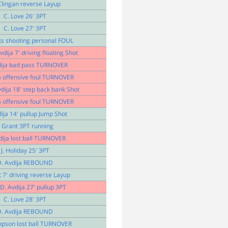
Clingan reverse Layup
C. Love 26' 3PT
C. Love 27' 3PT
ks shooting personal FOUL
dija 7' driving floating Shot
dija bad pass TURNOVER
a offensive foul TURNOVER
dija 18' step back bank Shot
a offensive foul TURNOVER
ija 14' pullup Jump Shot
. Grant 3PT running
dija lost ball TURNOVER
J. Holiday 25' 3PT
D. Avdija REBOUND
t 7' driving reverse Layup
D. Avdija 27' pullup 3PT
C. Love 28' 3PT
D. Avdija REBOUND
pson lost ball TURNOVER