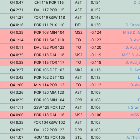
Q4 0:47
CHI 116 POR 116
AST
0.154
D. 
Q4 2:31
DAL 117 POR 115
AST
0.152
Q4 1:27
POR 119 GSW 118
AST
0.148
Q4 0:16
POR 111 PHX 110
DF1
0.130
D. Broo
Q4 0:35
POR 103 MIN 104
MS2
-0.124
MISS D. Av
Q4 1:14
POR 111 SAS 110
TO
-0.123
D. Av
Q4 0:11
DAL 122 POR 123
TO
-0.120
D. Avdij
Q4 0:35
POR 118 DAL 118
MS2
-0.119
MISS D. Av
Q4 0:38
POR 115 TOR 117
TO
-0.118
D. Avdij
Q4 3:27
POR 106 DET 103
MK2
0.116
D. Avd
Q4 3:43
POR 102 DET 103
AST
0.113
J
Q4 1:00
MIN 114 POR 112
TO
-0.112
D. Av
Q4 3:26
POR 120 MIA 123
AST
0.109
Q4 0:29
POR 103 MIN 104
ORB
0.108
Q4 1:11
GSW 129 POR 127
AST
0.106
J. Gran
Q4 0:00
POR 118 DAL 118
MS3
-0.106
MISS 
Q4 8:35
POR 104 GSW 102
AST
0.105
Q4 0:03
DAL 122 POR 123
DRB
0.103
Q4 1:07
HOU 103 POR 105
STL
0.100
A. Thom