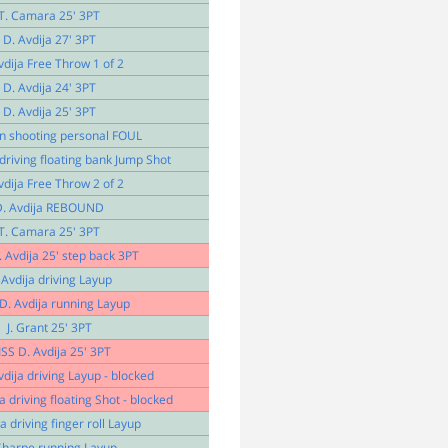
T. Camara 25' 3PT
D. Avdija 27' 3PT
vdija Free Throw 1 of 2
D. Avdija 24' 3PT
D. Avdija 25' 3PT
n shooting personal FOUL
 driving floating bank Jump Shot
vdija Free Throw 2 of 2
D. Avdija REBOUND
T. Camara 25' 3PT
 Avdija 25' step back 3PT
 Avdija driving Layup
D. Avdija running Layup
J. Grant 25' 3PT
SS D. Avdija 25' 3PT
dija driving Layup - blocked
a driving floating Shot - blocked
a driving finger roll Layup
Sharpe running Layup