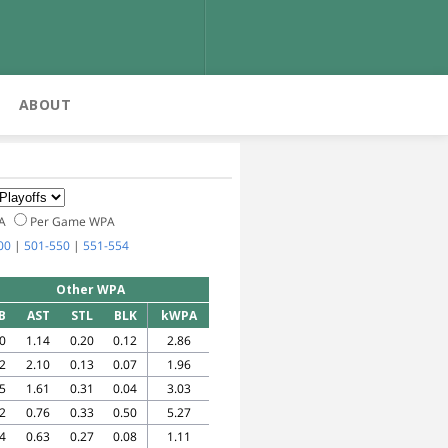
ABOUT
PA
Per Game WPA
00
|
501-550
|
551-554
Other WPA
B
AST
STL
BLK
kWPA
0
1.14
0.20
0.12
2.86
2
2.10
0.13
0.07
1.96
5
1.61
0.31
0.04
3.03
2
0.76
0.33
0.50
5.27
4
0.63
0.27
0.08
1.11