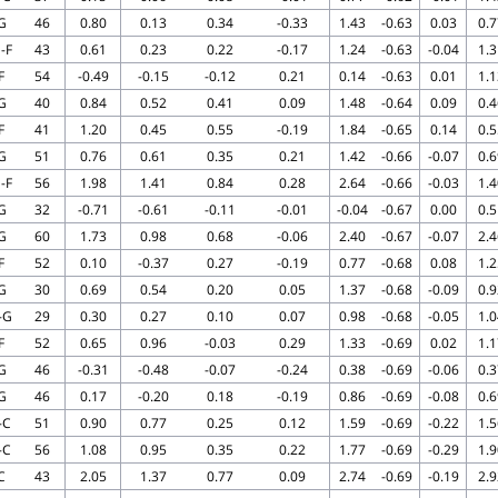
G
46
0.80
0.13
0.34
-0.33
1.43
-0.63
0.03
0.7
-F
43
0.61
0.23
0.22
-0.17
1.24
-0.63
-0.04
1.3
F
54
-0.49
-0.15
-0.12
0.21
0.14
-0.63
0.01
1.1
G
40
0.84
0.52
0.41
0.09
1.48
-0.64
0.09
0.4
F
41
1.20
0.45
0.55
-0.19
1.84
-0.65
0.14
0.5
G
51
0.76
0.61
0.35
0.21
1.42
-0.66
-0.07
0.6
-F
56
1.98
1.41
0.84
0.28
2.64
-0.66
-0.03
1.4
G
32
-0.71
-0.61
-0.11
-0.01
-0.04
-0.67
0.00
0.5
G
60
1.73
0.98
0.68
-0.06
2.40
-0.67
-0.07
2.4
F
52
0.10
-0.37
0.27
-0.19
0.77
-0.68
0.08
1.2
G
30
0.69
0.54
0.20
0.05
1.37
-0.68
-0.09
0.9
-G
29
0.30
0.27
0.10
0.07
0.98
-0.68
-0.05
1.0
F
52
0.65
0.96
-0.03
0.29
1.33
-0.69
0.02
1.1
G
46
-0.31
-0.48
-0.07
-0.24
0.38
-0.69
-0.06
0.3
G
46
0.17
-0.20
0.18
-0.19
0.86
-0.69
-0.08
0.6
-C
51
0.90
0.77
0.25
0.12
1.59
-0.69
-0.22
1.5
-C
56
1.08
0.95
0.35
0.22
1.77
-0.69
-0.29
1.9
C
43
2.05
1.37
0.77
0.09
2.74
-0.69
-0.19
2.9