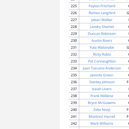
225
Payton Pritchard
226
Romeo Langford
G
227
Jabari Walker
228
Landry Shamet
229
Duncan Robinson
230
Austin Rivers
231
Yuta Watanabe
G
232
Ricky Rubio
233
Pat Connaughton
234
Juan Toscano-Anderson
235
Javonte Green
236
Stanley Johnson
F
237
Isaiah Livers
238
Frank Ntilikina
239
Bryce McGowens
240
Zeke Nnaji
F
241
Montrezl Harrell
F
242
Mark Williams