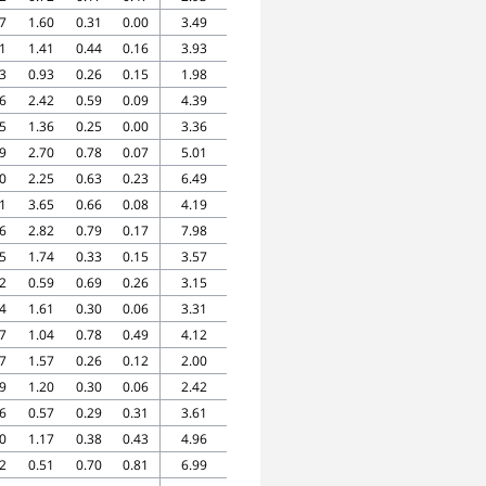
7
1.60
0.31
0.00
3.49
1
1.41
0.44
0.16
3.93
3
0.93
0.26
0.15
1.98
6
2.42
0.59
0.09
4.39
5
1.36
0.25
0.00
3.36
9
2.70
0.78
0.07
5.01
0
2.25
0.63
0.23
6.49
1
3.65
0.66
0.08
4.19
6
2.82
0.79
0.17
7.98
5
1.74
0.33
0.15
3.57
2
0.59
0.69
0.26
3.15
4
1.61
0.30
0.06
3.31
7
1.04
0.78
0.49
4.12
7
1.57
0.26
0.12
2.00
9
1.20
0.30
0.06
2.42
6
0.57
0.29
0.31
3.61
0
1.17
0.38
0.43
4.96
2
0.51
0.70
0.81
6.99