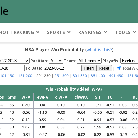
HOT TRACKING
SPORTS
RANKINGS
TOOLS
NBA Player Win Probability
(
what is this?
)
Position:
Team:
Playoffs:
To Date:
|
Total W
101-150
|
151-200
| 201-250 |
251-300
|
301-350
|
351-400
|
401-450
|
451-5
Win Probability Added (WPA)
os
Gms
WPA
eWPA
clWPA
gbWPA
SH
TO
FT
RE
-G
55
0.80
0.80
0.10
0.10
1.31
-0.51
0.03
0.6
G
43
-0.56
-1.10
-0.09
-0.64
-0.05
-0.51
-0.02
0.2
-F
32
0.42
0.59
0.04
0.21
0.94
-0.53
-0.06
0.6
C
50
1.07
0.80
0.53
0.27
1.59
-0.53
0.03
2.6
F
42
-0.31
-0.27
-0.06
-0.02
0.22
-0.53
-0.13
0.4