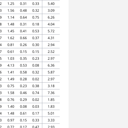
2
1.25
0.31
0.33
5.40
3
1.56
0.48
0.32
3.09
9
1.14
0.64
0.75
6.26
8
1.48
0.31
0.18
4.04
3
1.45
0.41
0.53
5.72
7
1.62
0.66
0.37
4.31
4
0.81
0.26
0.30
2.94
7
0.61
0.15
0.15
2.52
5
1.03
0.35
0.23
2.97
9
4.13
0.53
0.08
6.36
6
1.41
0.58
0.32
5.87
2
1.49
0.28
0.02
2.97
3
0.75
0.23
0.38
3.18
3
1.58
0.46
0.74
7.36
8
0.76
0.29
0.02
1.85
9
1.40
0.08
0.03
1.83
4
1.48
0.61
0.17
5.01
3
0.97
0.15
0.33
3.33
2
0.72
0.17
0.47
2.93