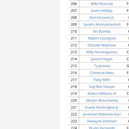
206
Mike Muscala
F
207
Justin Holiday
F
208
Derrick Jones Jr.
209
Sandro Mamukelashvili
F
210
Mo Bamba
211
Robert Covington
212
Orlando Robinson
213
Willy Hernangomez
C
214
Jaxson Hayes
C
215
Ty Jerome
G
216
Chimezie Metu
F
217
Patty Mills
218
Day'Ron Sharpe
219
Robert Williams III
C
220
MarJon Beauchamp
221
Duane Washington Jr.
222
Jeremiah Robinson-Earl
223
Dewayne Dedmon
224
Bruno Fernando
F