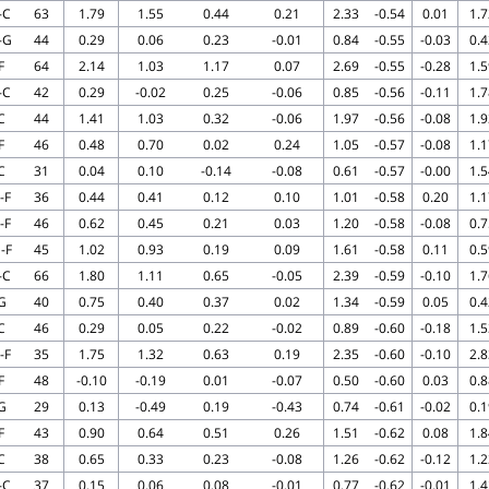
-C
63
1.79
1.55
0.44
0.21
2.33
-0.54
0.01
1.7
-G
44
0.29
0.06
0.23
-0.01
0.84
-0.55
-0.03
0.4
F
64
2.14
1.03
1.17
0.07
2.69
-0.55
-0.28
1.5
-C
42
0.29
-0.02
0.25
-0.06
0.85
-0.56
-0.11
1.7
C
44
1.41
1.03
0.32
-0.06
1.97
-0.56
-0.08
1.9
F
46
0.48
0.70
0.02
0.24
1.05
-0.57
-0.08
1.1
C
31
0.04
0.10
-0.14
-0.08
0.61
-0.57
-0.00
1.5
-F
36
0.44
0.41
0.12
0.10
1.01
-0.58
0.20
1.1
-F
46
0.62
0.45
0.21
0.03
1.20
-0.58
-0.08
0.7
-F
45
1.02
0.93
0.19
0.09
1.61
-0.58
0.11
0.5
-C
66
1.80
1.11
0.65
-0.05
2.39
-0.59
-0.10
1.7
G
40
0.75
0.40
0.37
0.02
1.34
-0.59
0.05
0.4
C
46
0.29
0.05
0.22
-0.02
0.89
-0.60
-0.18
1.5
-F
35
1.75
1.32
0.63
0.19
2.35
-0.60
-0.10
2.8
F
48
-0.10
-0.19
0.01
-0.07
0.50
-0.60
0.03
0.8
G
29
0.13
-0.49
0.19
-0.43
0.74
-0.61
-0.02
0.1
F
43
0.90
0.64
0.51
0.26
1.51
-0.62
0.08
1.8
C
38
0.65
0.33
0.23
-0.08
1.26
-0.62
-0.12
1.2
-C
37
0.15
0.06
0.08
-0.01
0.77
-0.62
-0.01
1.4