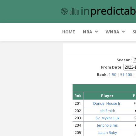
HOME
NBA
WNBA
S
Season:
From Date:
Rank:
1-50
|
51-100
|
Rnk
Player
P
201
Danuel House Jr.
F
202
Ish Smith
203
Svi Mykhailiuk
G
204
Jericho Sims
205
Isaiah Roby