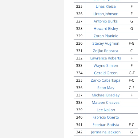
325
Linas Kleiza
F
326
Linton Johnson
F
327
Antonio Burks
G
328
Howard Eisley
G
329
Zoran Planinic
330
Stacey Augmon
F-G
331
Zeljko Rebraca
C
332
Lawrence Roberts
F
333
Wayne Simien
F
334
Gerald Green
G-F
335
Zarko Cabarkapa
F-C
336
Sean May
C-F
337
Michael Bradley
F
338
Mateen Cleaves
339
Lee Nailon
340
Fabricio Oberto
341
Esteban Batista
F-C
342
Jermaine Jackson
G