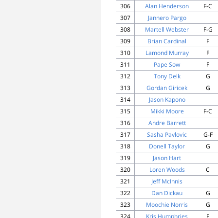
306
Alan Henderson
F-C
307
Jannero Pargo
308
Martell Webster
F-G
309
Brian Cardinal
F
310
Lamond Murray
F
311
Pape Sow
F
312
Tony Delk
G
313
Gordan Giricek
G
314
Jason Kapono
315
Mikki Moore
F-C
316
Andre Barrett
317
Sasha Pavlovic
G-F
318
Donell Taylor
G
319
Jason Hart
320
Loren Woods
C
321
Jeff McInnis
322
Dan Dickau
G
323
Moochie Norris
G
324
Kris Humphries
F