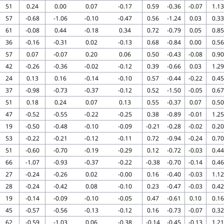
51
0.24
0.00
0.07
-0.17
0.59
-0.36
-0.07
1.13
57
-0.68
-1.06
-0.10
-0.47
0.56
-1.24
0.03
0.33
61
-0.08
0.44
-0.18
0.34
0.72
-0.79
0.05
0.85
36
-0.16
-0.31
0.02
-0.13
0.68
-0.84
0.00
0.56
57
0.07
-0.07
0.20
0.06
0.50
-0.43
-0.08
0.90
42
-0.26
-0.36
-0.02
-0.12
0.39
-0.66
0.03
1.29
24
0.13
0.16
-0.14
-0.10
0.57
-0.44
-0.22
0.45
37
-0.98
-0.73
-0.37
-0.12
0.52
-1.50
-0.05
0.67
51
0.18
0.24
0.07
0.13
0.55
-0.37
0.07
0.50
47
-0.52
-0.55
-0.22
-0.25
0.38
-0.89
-0.01
1.25
19
-0.50
-0.48
-0.10
-0.09
-0.21
-0.28
-0.02
0.20
53
-0.22
-0.21
-0.12
-0.11
0.72
-0.94
-0.24
0.70
51
-0.60
-0.70
-0.19
-0.29
0.12
-0.72
-0.03
0.44
66
-1.07
-0.93
-0.37
-0.22
-0.38
-0.70
-0.14
0.46
27
-0.24
-0.26
0.02
-0.00
0.16
-0.40
-0.03
1.12
28
-0.24
-0.42
0.08
-0.10
0.23
-0.47
-0.03
0.42
19
-0.14
-0.09
-0.10
-0.05
0.47
-0.61
0.10
0.16
45
-0.57
-0.56
-0.13
-0.12
0.16
-0.73
-0.07
0.32
62
-0.59
-1.03
0.06
-0.38
-0.14
-0.45
-0.13
1.21