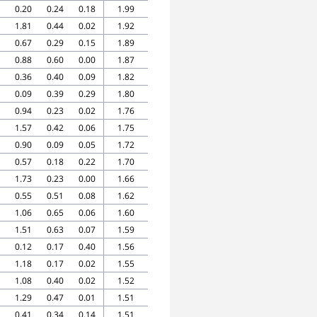
0.20
0.24
0.18
1.99
1.81
0.44
0.02
1.92
0.67
0.29
0.15
1.89
0.88
0.60
0.00
1.87
0.36
0.40
0.09
1.82
0.09
0.39
0.29
1.80
0.94
0.23
0.02
1.76
1.57
0.42
0.06
1.75
0.90
0.09
0.05
1.72
0.57
0.18
0.22
1.70
1.73
0.23
0.00
1.66
0.55
0.51
0.08
1.62
1.06
0.65
0.06
1.60
1.51
0.63
0.07
1.59
0.12
0.17
0.40
1.56
1.18
0.17
0.02
1.55
1.08
0.40
0.02
1.52
1.29
0.47
0.01
1.51
0.41
0.34
0.14
1.51