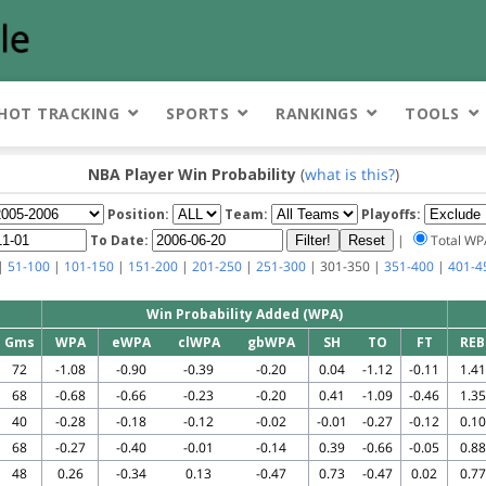
HOT TRACKING
SPORTS
RANKINGS
TOOLS
NBA Player Win Probability
(
what is this?
)
Position:
Team:
Playoffs:
To Date:
|
Total W
|
51-100
|
101-150
|
151-200
|
201-250
|
251-300
| 301-350 |
351-400
|
401-4
Win Probability Added (WPA)
Gms
WPA
eWPA
clWPA
gbWPA
SH
TO
FT
REB
72
-1.08
-0.90
-0.39
-0.20
0.04
-1.12
-0.11
1.41
68
-0.68
-0.66
-0.23
-0.20
0.41
-1.09
-0.46
1.35
40
-0.28
-0.18
-0.12
-0.02
-0.01
-0.27
-0.12
0.10
68
-0.27
-0.40
-0.01
-0.14
0.39
-0.66
-0.05
0.88
48
0.26
-0.34
0.13
-0.47
0.73
-0.47
0.02
0.77