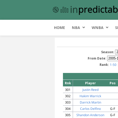
HOME
NBA
WNBA
S
Season:
From Date:
Rank:
1-50
Rnk
Player
Pos
301
Justin Reed
302
Hakim Warrick
303
Darrick Martin
304
Carlos Delfino
G-F
305
Shandon Anderson
G-F