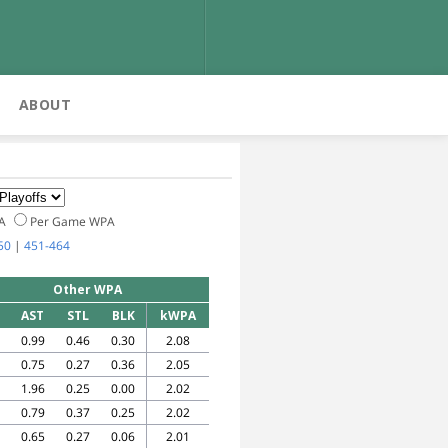
ABOUT
PA
Per Game WPA
50
|
451-464
Other WPA
AST
STL
BLK
kWPA
0.99
0.46
0.30
2.08
0.75
0.27
0.36
2.05
1.96
0.25
0.00
2.02
0.79
0.37
0.25
2.02
0.65
0.27
0.06
2.01