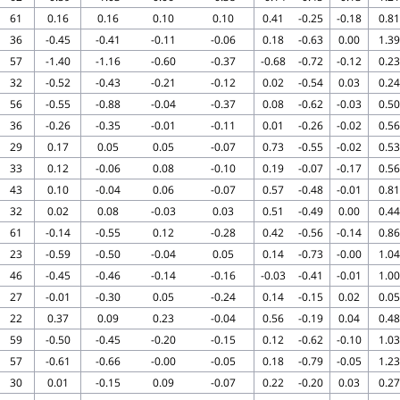
61
0.16
0.16
0.10
0.10
0.41
-0.25
-0.18
0.81
36
-0.45
-0.41
-0.11
-0.06
0.18
-0.63
0.00
1.39
57
-1.40
-1.16
-0.60
-0.37
-0.68
-0.72
-0.12
0.23
32
-0.52
-0.43
-0.21
-0.12
0.02
-0.54
0.03
0.24
56
-0.55
-0.88
-0.04
-0.37
0.08
-0.62
-0.03
0.50
36
-0.26
-0.35
-0.01
-0.11
0.01
-0.26
-0.02
0.56
29
0.17
0.05
0.05
-0.07
0.73
-0.55
-0.02
0.53
33
0.12
-0.06
0.08
-0.10
0.19
-0.07
-0.17
0.56
43
0.10
-0.04
0.06
-0.07
0.57
-0.48
-0.01
0.81
32
0.02
0.08
-0.03
0.03
0.51
-0.49
0.00
0.44
61
-0.14
-0.55
0.12
-0.28
0.42
-0.56
-0.14
0.86
23
-0.59
-0.50
-0.04
0.05
0.14
-0.73
-0.00
1.04
46
-0.45
-0.46
-0.14
-0.16
-0.03
-0.41
-0.01
1.00
27
-0.01
-0.30
0.05
-0.24
0.14
-0.15
0.02
0.05
22
0.37
0.09
0.23
-0.04
0.56
-0.19
0.04
0.48
59
-0.50
-0.45
-0.20
-0.15
0.12
-0.62
-0.10
1.03
57
-0.61
-0.66
-0.00
-0.05
0.18
-0.79
-0.05
1.23
30
0.01
-0.15
0.09
-0.07
0.22
-0.20
0.03
0.27